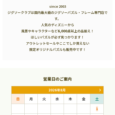
since 2003
ジグソークラブは国内最大級のジグソーパズル・フレーム専門店で
す。
人気のディズニーから
風景やキャラクターなど
6,000点以上
の品揃え！
ほしいパズルが必ず見つかります！
アウトレットセールやここでしか買えない
限定オリジナルパズルも販売中です！
営業日のご案内
2026年8月
日
月
火
水
木
金
土
日
1