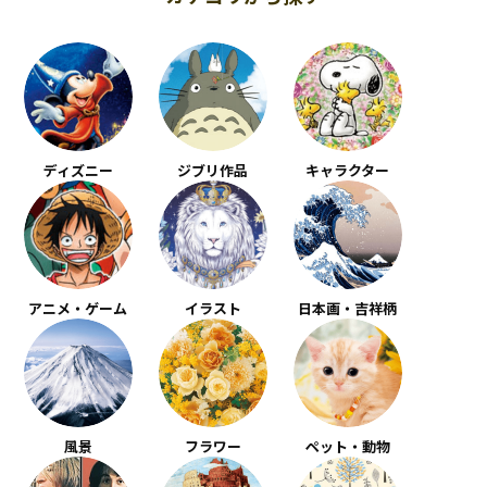
ディズニー
ジブリ作品
キャラクター
アニメ・ゲーム
イラスト
日本画・吉祥柄
風景
フラワー
ペット・動物