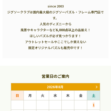
since 2003
ジグソークラブは国内最大級のジグソーパズル・フレーム専門店で
す。
人気のディズニーから
風景やキャラクターなど
6,000点以上
の品揃え！
ほしいパズルが必ず見つかります！
アウトレットセールやここでしか買えない
限定オリジナルパズルも販売中です！
営業日のご案内
2026年8月
日
月
火
水
木
金
土
日
1