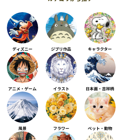
ディズニー
ジブリ作品
キャラクター
アニメ・ゲーム
イラスト
日本画・吉祥柄
風景
フラワー
ペット・動物