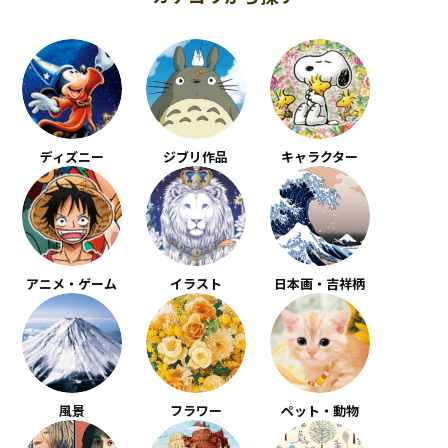
ディズニー
ジブリ作品
キャラクター
アニメ・ゲーム
イラスト
日本画・吉祥柄
風景
フラワー
ペット・動物