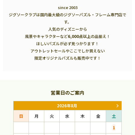
since 2003
ジグソークラブは国内最大級のジグソーパズル・フレーム専門店で
す。
人気のディズニーから
風景やキャラクターなど
6,000点以上
の品揃え！
ほしいパズルが必ず見つかります！
アウトレットセールやここでしか買えない
限定オリジナルパズルも販売中です！
営業日のご案内
2026年8月
日
月
火
水
木
金
土
日
1