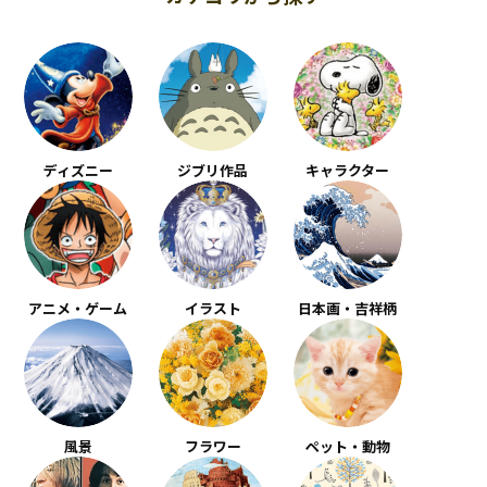
ディズニー
ジブリ作品
キャラクター
アニメ・ゲーム
イラスト
日本画・吉祥柄
風景
フラワー
ペット・動物