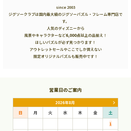
since 2003
ジグソークラブは国内最大級のジグソーパズル・フレーム専門店で
す。
人気のディズニーから
風景やキャラクターなど
6,000点以上
の品揃え！
ほしいパズルが必ず見つかります！
アウトレットセールやここでしか買えない
限定オリジナルパズルも販売中です！
営業日のご案内
2026年8月
日
月
火
水
木
金
土
日
1