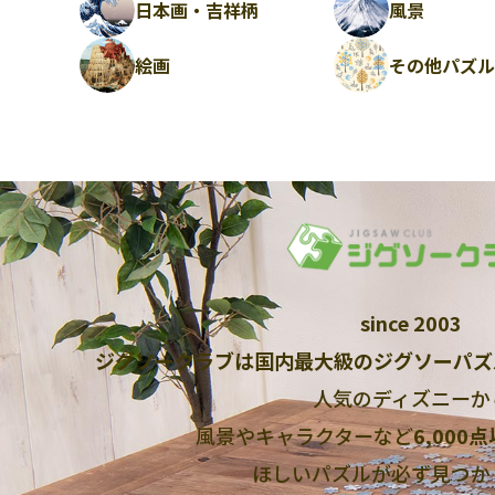
日本画・吉祥柄
風景
絵画
その他パズ
since 2003
ジグソークラブは国内最大級のジグソーパズ
人気のディズニーか
風景やキャラクターなど
6,000
ほしいパズルが必ず見つか