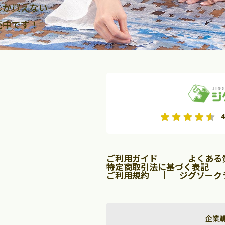
しか買えない
売中です！
2026年9月
2026年10月
4
水
木
金
月
火
水
木
金
土
日
土
2
3
4
5
1
2
3
9
10
11
12
4
5
6
7
8
9
10
ご利用ガイド
よくある
16
17
18
19
11
12
13
14
15
16
17
特定商取引法に基づく表記
ご利用規約
ジグソーク
23
24
25
26
18
19
20
21
22
23
24
30
25
26
27
28
29
30
31
企業