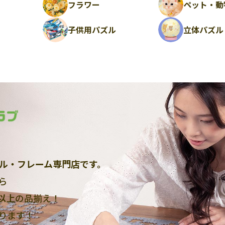
フラワー
ペット・動
ル
子供用パズル
立体パズル
ル・フレーム専門店です。
ら
点以上
の品揃え！
ります！