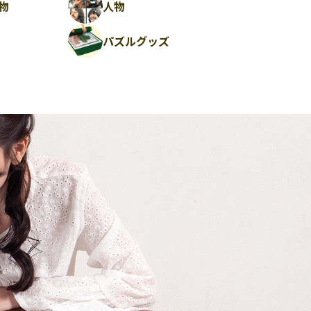
物
人物
パズルグッズ