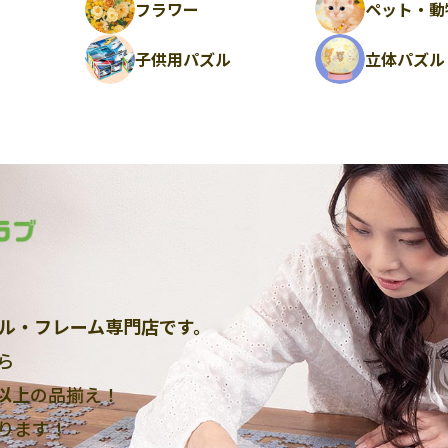
フラワー
ペット・動
ル
子供用パズル
立体パズル
ル・フレーム専門店です。
ら
点以上
の品揃え！
ります！