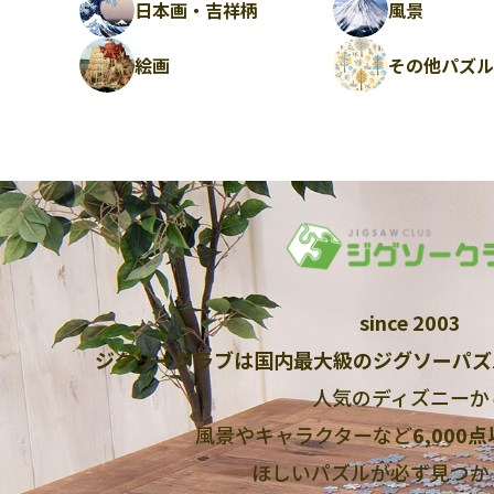
日本画・吉祥柄
風景
絵画
その他パズ
since 2003
ジグソークラブは国内最大級のジグソーパズ
人気のディズニーか
風景やキャラクターなど
6,000
ほしいパズルが必ず見つか