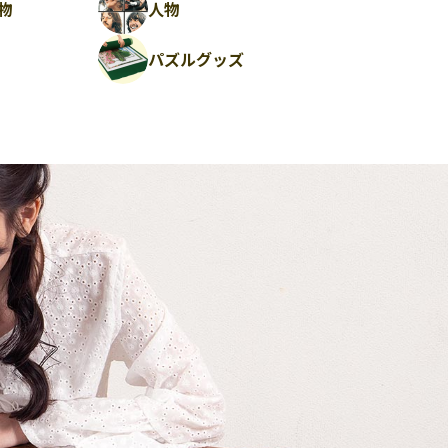
物
人物
パズルグッズ