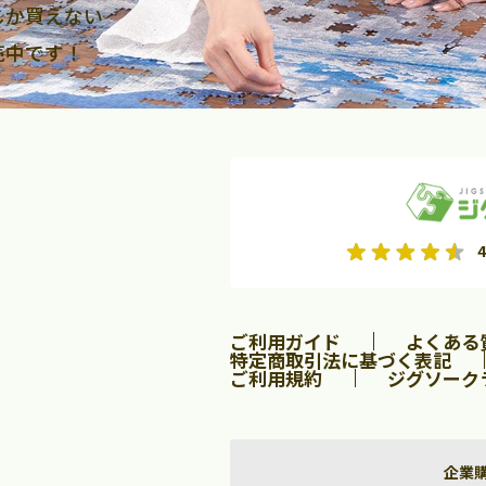
しか買えない
売中です！
2026年9月
2026年10月
4
水
木
金
月
火
水
木
金
土
日
土
2
3
4
5
1
2
3
9
10
11
12
4
5
6
7
8
9
10
ご利用ガイド
よくある
16
17
18
19
11
12
13
14
15
16
17
特定商取引法に基づく表記
ご利用規約
ジグソーク
23
24
25
26
18
19
20
21
22
23
24
30
25
26
27
28
29
30
31
企業