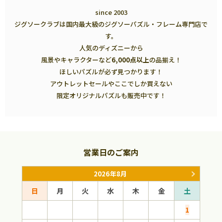
since 2003
ジグソークラブは国内最大級のジグソーパズル・フレーム専門店で
す。
人気のディズニーから
風景やキャラクターなど
6,000点以上
の品揃え！
ほしいパズルが必ず見つかります！
アウトレットセールやここでしか買えない
限定オリジナルパズルも販売中です！
営業日のご案内
2026年8月
日
月
火
水
木
金
土
日
1