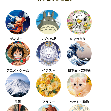
ディズニー
ジブリ作品
キャラクター
アニメ・ゲーム
イラスト
日本画・吉祥柄
風景
フラワー
ペット・動物