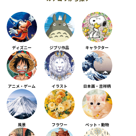
ディズニー
ジブリ作品
キャラクター
アニメ・ゲーム
イラスト
日本画・吉祥柄
風景
フラワー
ペット・動物