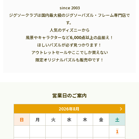
since 2003
ジグソークラブは国内最大級のジグソーパズル・フレーム専門店で
す。
人気のディズニーから
風景やキャラクターなど
6,000点以上
の品揃え！
ほしいパズルが必ず見つかります！
アウトレットセールやここでしか買えない
限定オリジナルパズルも販売中です！
営業日のご案内
2026年8月
日
月
火
水
木
金
土
日
1