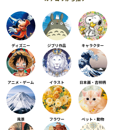
ディズニー
ジブリ作品
キャラクター
アニメ・ゲーム
イラスト
日本画・吉祥柄
風景
フラワー
ペット・動物