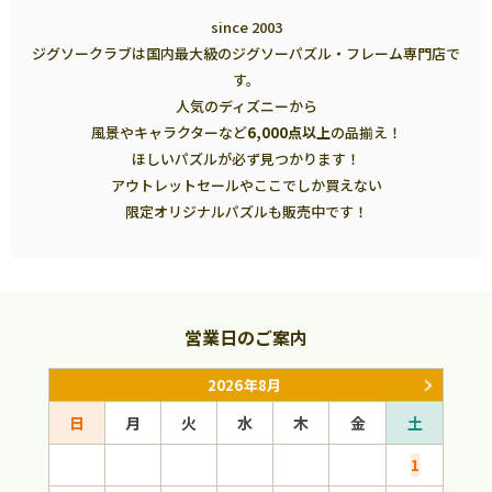
since 2003
ジグソークラブは国内最大級のジグソーパズル・フレーム専門店で
す。
人気のディズニーから
風景やキャラクターなど
6,000点以上
の品揃え！
ほしいパズルが必ず見つかります！
アウトレットセールやここでしか買えない
限定オリジナルパズルも販売中です！
営業日のご案内
2026年8月
日
月
火
水
木
金
土
日
1