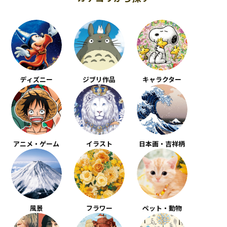
ディズニー
ジブリ作品
キャラクター
アニメ・ゲーム
イラスト
日本画・吉祥柄
風景
フラワー
ペット・動物