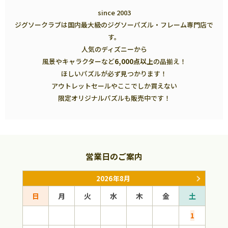
since 2003
ジグソークラブは国内最大級のジグソーパズル・フレーム専門店で
す。
人気のディズニーから
風景やキャラクターなど
6,000点以上
の品揃え！
ほしいパズルが必ず見つかります！
アウトレットセールやここでしか買えない
限定オリジナルパズルも販売中です！
営業日のご案内
2026年8月
日
月
火
水
木
金
土
日
1