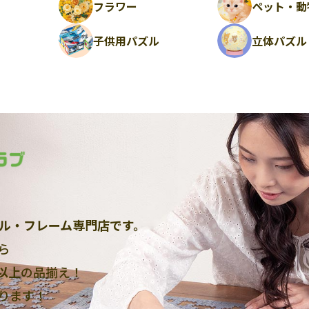
フラワー
ペット・動
ル
子供用パズル
立体パズル
ル・フレーム専門店です。
ら
点以上
の品揃え！
ります！