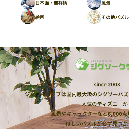
日本画・吉祥柄
風景
絵画
その他パズ
since 2003
ジグソークラブは国内最大級のジグソーパズ
人気のディズニーか
風景やキャラクターなど
6,000
ほしいパズルが必ず見つか