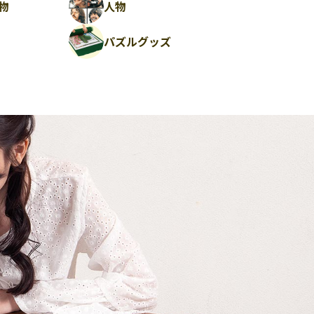
物
人物
パズルグッズ