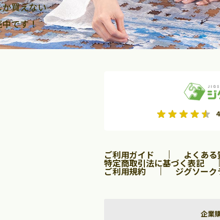
しか買えない
売中です！
2026年9月
2026年10月
4
水
木
金
月
火
水
木
金
土
日
土
2
3
4
5
1
2
3
9
10
11
12
4
5
6
7
8
9
10
ご利用ガイド
よくある
16
17
18
19
11
12
13
14
15
16
17
特定商取引法に基づく表記
ご利用規約
ジグソーク
23
24
25
26
18
19
20
21
22
23
24
30
25
26
27
28
29
30
31
企業