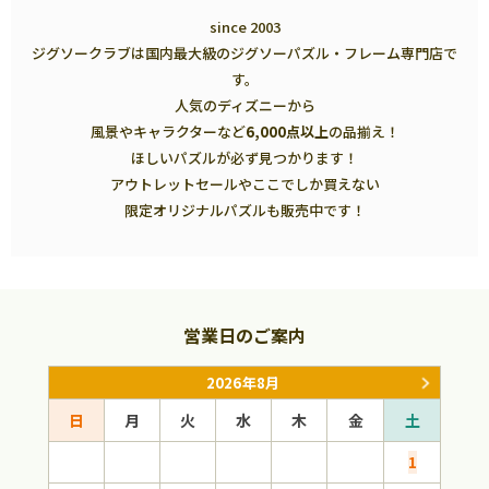
since 2003
ジグソークラブは国内最大級のジグソーパズル・フレーム専門店で
す。
人気のディズニーから
風景やキャラクターなど
6,000点以上
の品揃え！
ほしいパズルが必ず見つかります！
アウトレットセールやここでしか買えない
限定オリジナルパズルも販売中です！
営業日のご案内
2026年8月
日
月
火
水
木
金
土
日
1