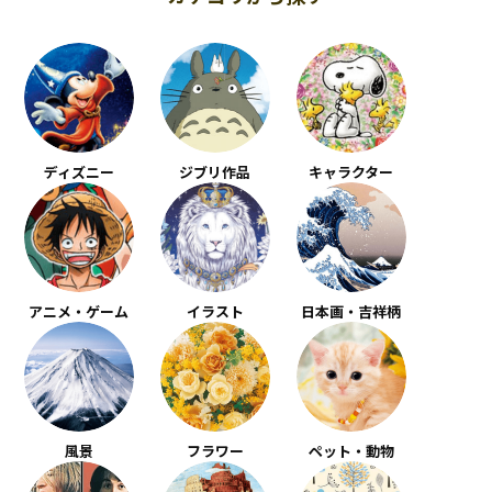
ディズニー
ジブリ作品
キャラクター
アニメ・ゲーム
イラスト
日本画・吉祥柄
風景
フラワー
ペット・動物