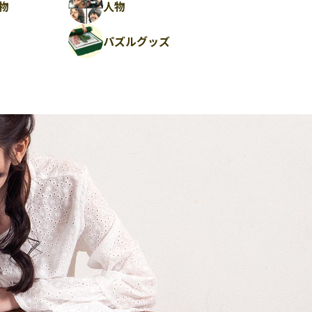
物
人物
パズルグッズ