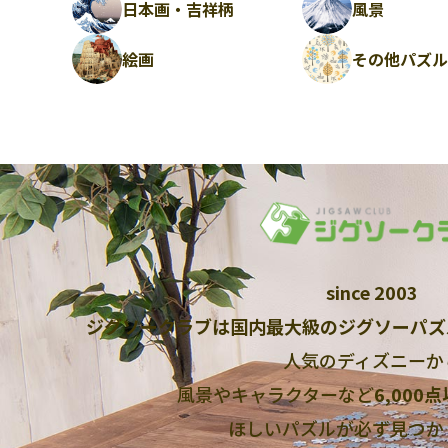
日本画・吉祥柄
風景
絵画
その他パズ
since 2003
ジグソークラブは国内最大級のジグソーパズ
人気のディズニーか
風景やキャラクターなど
6,000
ほしいパズルが必ず見つか