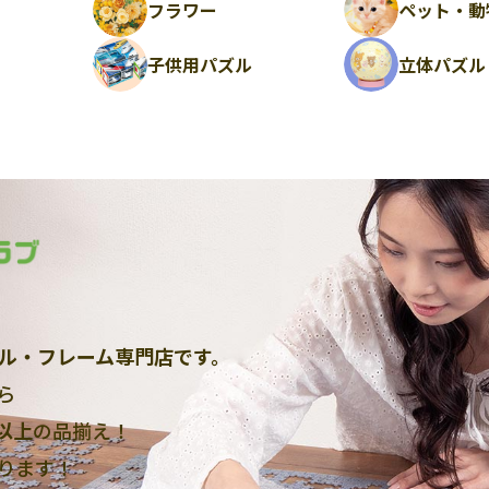
フラワー
ペット・動
ル
子供用パズル
立体パズル
ル・フレーム専門店です。
ら
点以上
の品揃え！
ります！