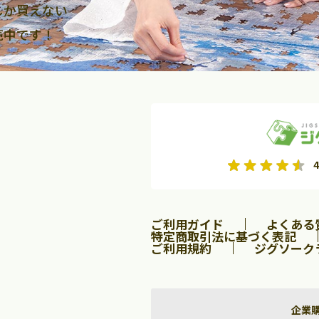
しか買えない
売中です！
2026年9月
2026年10月
4
水
木
金
月
火
水
木
金
土
日
土
2
3
4
5
1
2
3
9
10
11
12
4
5
6
7
8
9
10
ご利用ガイド
よくある
16
17
18
19
11
12
13
14
15
16
17
特定商取引法に基づく表記
ご利用規約
ジグソーク
23
24
25
26
18
19
20
21
22
23
24
30
25
26
27
28
29
30
31
企業