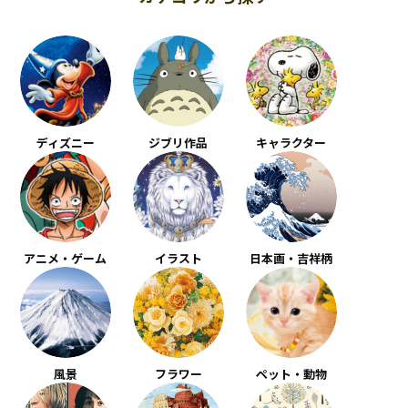
ディズニー
ジブリ作品
キャラクター
アニメ・ゲーム
イラスト
日本画・吉祥柄
風景
フラワー
ペット・動物