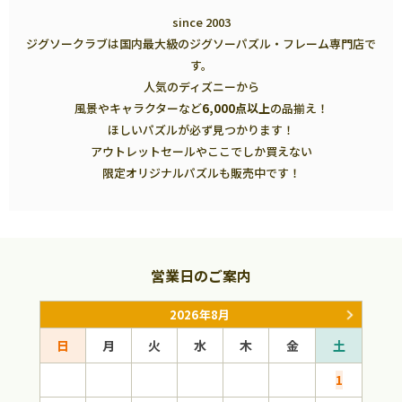
since 2003
ジグソークラブは国内最大級のジグソーパズル・フレーム専門店で
す。
人気のディズニーから
風景やキャラクターなど
6,000点以上
の品揃え！
ほしいパズルが必ず見つかります！
アウトレットセールやここでしか買えない
限定オリジナルパズルも販売中です！
営業日のご案内
2026年8月
日
月
火
水
木
金
土
日
1