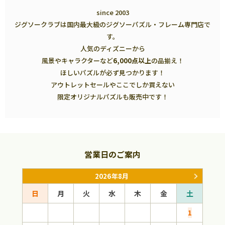
since 2003
ジグソークラブは国内最大級のジグソーパズル・フレーム専門店で
す。
人気のディズニーから
風景やキャラクターなど
6,000点以上
の品揃え！
ほしいパズルが必ず見つかります！
アウトレットセールやここでしか買えない
限定オリジナルパズルも販売中です！
営業日のご案内
2026年8月
日
月
火
水
木
金
土
日
1