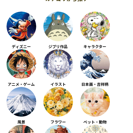
ディズニー
ジブリ作品
キャラクター
アニメ・ゲーム
イラスト
日本画・吉祥柄
風景
フラワー
ペット・動物