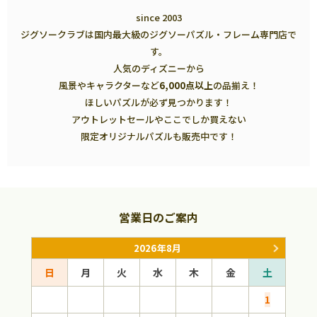
since 2003
ジグソークラブは国内最大級のジグソーパズル・フレーム専門店で
す。
人気のディズニーから
風景やキャラクターなど
6,000点以上
の品揃え！
ほしいパズルが必ず見つかります！
アウトレットセールやここでしか買えない
限定オリジナルパズルも販売中です！
営業日のご案内
2026年8月
日
月
火
水
木
金
土
日
1