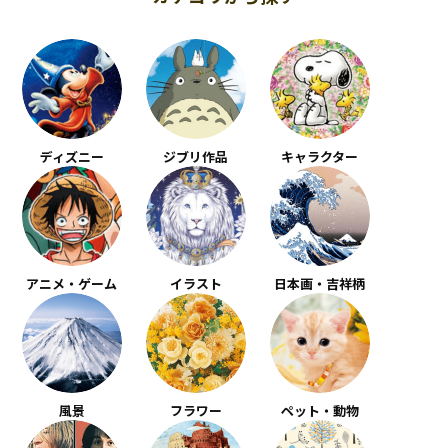
ディズニー
ジブリ作品
キャラクター
アニメ・ゲーム
イラスト
日本画・吉祥柄
風景
フラワー
ペット・動物