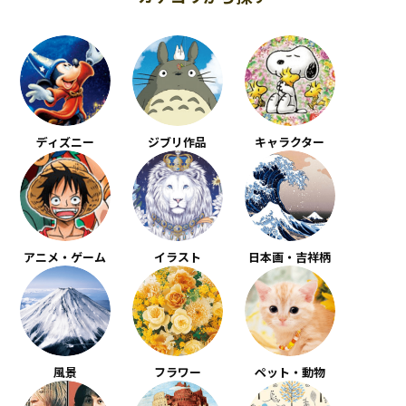
ディズニー
ジブリ作品
キャラクター
アニメ・ゲーム
イラスト
日本画・吉祥柄
風景
フラワー
ペット・動物