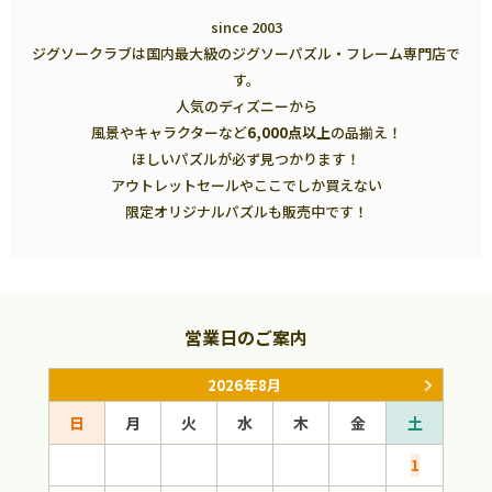
since 2003
ジグソークラブは国内最大級のジグソーパズル・フレーム専門店で
す。
人気のディズニーから
風景やキャラクターなど
6,000点以上
の品揃え！
ほしいパズルが必ず見つかります！
アウトレットセールやここでしか買えない
限定オリジナルパズルも販売中です！
営業日のご案内
2026年8月
日
月
火
水
木
金
土
日
1