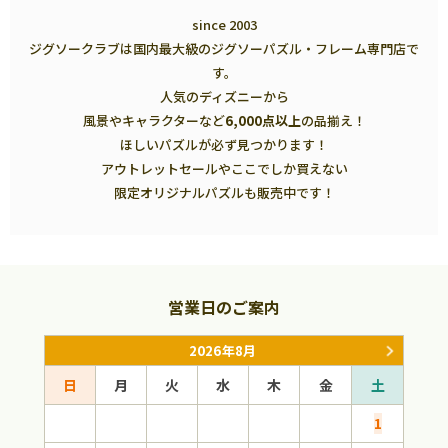
since 2003
ジグソークラブは国内最大級のジグソーパズル・フレーム専門店で
す。
人気のディズニーから
風景やキャラクターなど
6,000点以上
の品揃え！
ほしいパズルが必ず見つかります！
アウトレットセールやここでしか買えない
限定オリジナルパズルも販売中です！
営業日のご案内
2026年8月
日
月
火
水
木
金
土
日
1