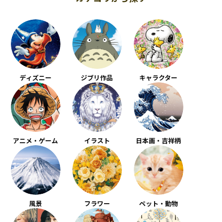
ディズニー
ジブリ作品
キャラクター
アニメ・ゲーム
イラスト
日本画・吉祥柄
風景
フラワー
ペット・動物