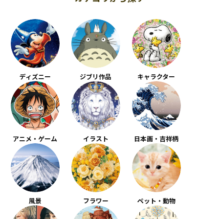
ディズニー
ジブリ作品
キャラクター
アニメ・ゲーム
イラスト
日本画・吉祥柄
風景
フラワー
ペット・動物