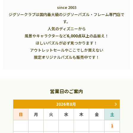
since 2003
ジグソークラブは国内最大級のジグソーパズル・フレーム専門店で
す。
人気のディズニーから
風景やキャラクターなど
6,000点以上
の品揃え！
ほしいパズルが必ず見つかります！
アウトレットセールやここでしか買えない
限定オリジナルパズルも販売中です！
営業日のご案内
2026年8月
日
月
火
水
木
金
土
日
1