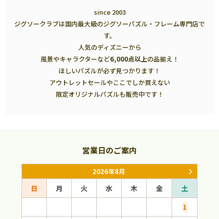
since 2003
ジグソークラブは国内最大級のジグソーパズル・フレーム専門店で
す。
人気のディズニーから
風景やキャラクターなど
6,000点以上
の品揃え！
ほしいパズルが必ず見つかります！
アウトレットセールやここでしか買えない
限定オリジナルパズルも販売中です！
営業日のご案内
2026年8月
日
月
火
水
木
金
土
日
1