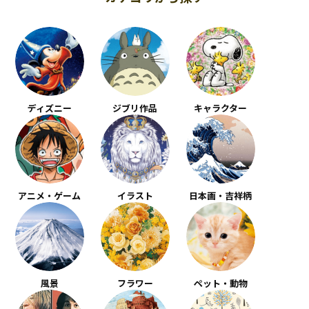
ディズニー
ジブリ作品
キャラクター
アニメ・ゲーム
イラスト
日本画・吉祥柄
風景
フラワー
ペット・動物