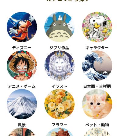
ディズニー
ジブリ作品
キャラクター
アニメ・ゲーム
イラスト
日本画・吉祥柄
風景
フラワー
ペット・動物