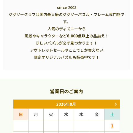
since 2003
ジグソークラブは国内最大級のジグソーパズル・フレーム専門店で
す。
人気のディズニーから
風景やキャラクターなど
6,000点以上
の品揃え！
ほしいパズルが必ず見つかります！
アウトレットセールやここでしか買えない
限定オリジナルパズルも販売中です！
営業日のご案内
2026年8月
日
月
火
水
木
金
土
日
1