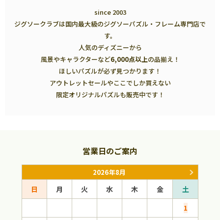
since 2003
ジグソークラブは国内最大級のジグソーパズル・フレーム専門店で
す。
人気のディズニーから
風景やキャラクターなど
6,000点以上
の品揃え！
ほしいパズルが必ず見つかります！
アウトレットセールやここでしか買えない
限定オリジナルパズルも販売中です！
営業日のご案内
2026年8月
日
月
火
水
木
金
土
日
1