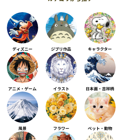
ディズニー
ジブリ作品
キャラクター
アニメ・ゲーム
イラスト
日本画・吉祥柄
風景
フラワー
ペット・動物