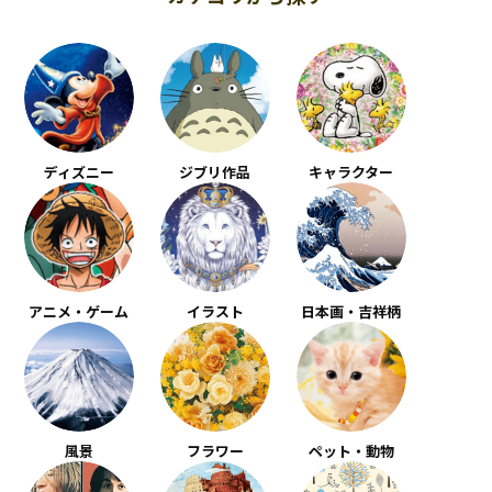
ディズニー
ジブリ作品
キャラクター
アニメ・ゲーム
イラスト
日本画・吉祥柄
風景
フラワー
ペット・動物