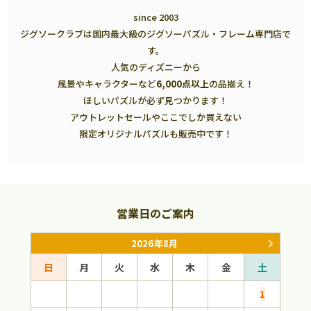
since 2003
ジグソークラブは国内最大級のジグソーパズル・フレーム専門店で
す。
人気のディズニーから
風景やキャラクターなど
6,000点以上
の品揃え！
ほしいパズルが必ず見つかります！
アウトレットセールやここでしか買えない
限定オリジナルパズルも販売中です！
営業日のご案内
2026年8月
日
月
火
水
木
金
土
日
1