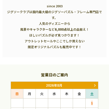
since 2003
ジグソークラブは国内最大級のジグソーパズル・フレーム専門店で
す。
人気のディズニーから
風景やキャラクターなど
6,000点以上
の品揃え！
ほしいパズルが必ず見つかります！
アウトレットセールやここでしか買えない
限定オリジナルパズルも販売中です！
営業日のご案内
2026年8月
日
月
火
水
木
金
土
日
1