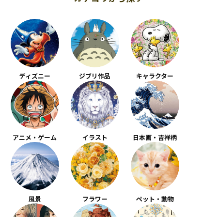
ディズニー
ジブリ作品
キャラクター
アニメ・ゲーム
イラスト
日本画・吉祥柄
風景
フラワー
ペット・動物