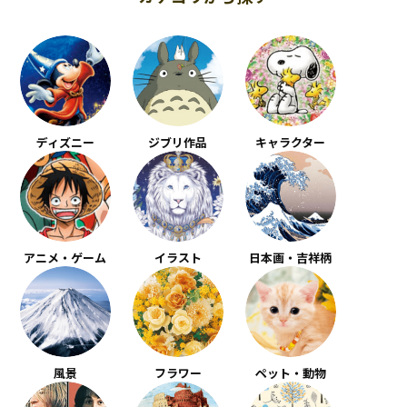
ディズニー
ジブリ作品
キャラクター
アニメ・ゲーム
イラスト
日本画・吉祥柄
風景
フラワー
ペット・動物