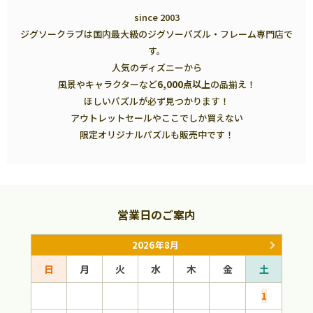
since 2003
ジグソークラブは国内最大級のジグソーパズル・フレーム専門店で
す。
人気のディズニーから
風景やキャラクターなど
6,000点以上
の品揃え！
ほしいパズルが必ず見つかります！
アウトレットセールやここでしか買えない
限定オリジナルパズルも販売中です！
営業日のご案内
2026年8月
日
月
火
水
木
金
土
日
1