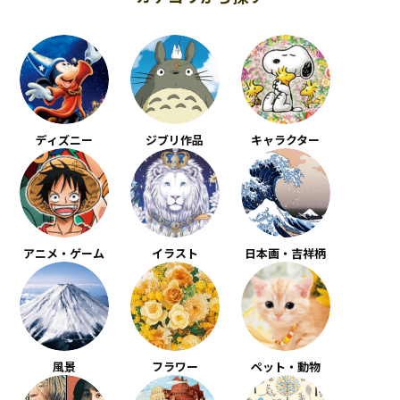
ディズニー
ジブリ作品
キャラクター
アニメ・ゲーム
イラスト
日本画・吉祥柄
風景
フラワー
ペット・動物