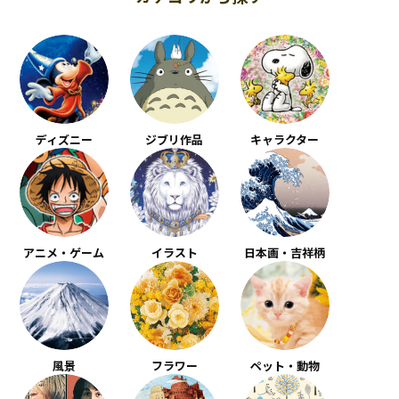
ディズニー
ジブリ作品
キャラクター
アニメ・ゲーム
イラスト
日本画・吉祥柄
風景
フラワー
ペット・動物