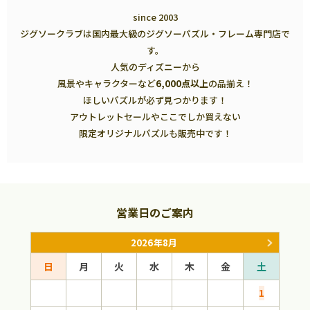
since 2003
ジグソークラブは国内最大級のジグソーパズル・フレーム専門店で
す。
人気のディズニーから
風景やキャラクターなど
6,000点以上
の品揃え！
ほしいパズルが必ず見つかります！
アウトレットセールやここでしか買えない
限定オリジナルパズルも販売中です！
営業日のご案内
2026年8月
日
月
火
水
木
金
土
日
1