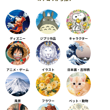
ディズニー
ジブリ作品
キャラクター
アニメ・ゲーム
イラスト
日本画・吉祥柄
風景
フラワー
ペット・動物