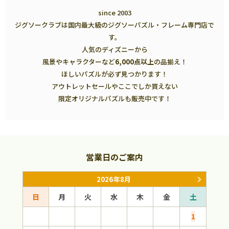
since 2003
ジグソークラブは国内最大級のジグソーパズル・フレーム専門店で
す。
人気のディズニーから
風景やキャラクターなど
6,000点以上
の品揃え！
ほしいパズルが必ず見つかります！
アウトレットセールやここでしか買えない
限定オリジナルパズルも販売中です！
営業日のご案内
2026年8月
日
月
火
水
木
金
土
日
1