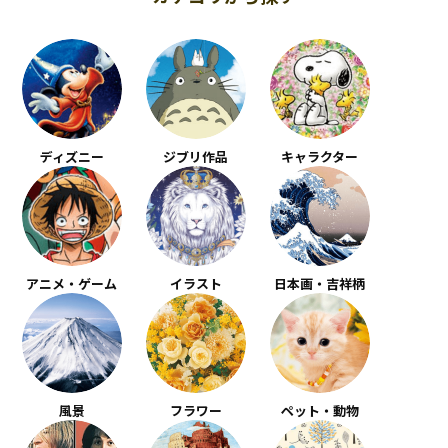
ディズニー
ジブリ作品
キャラクター
アニメ・ゲーム
イラスト
日本画・吉祥柄
風景
フラワー
ペット・動物