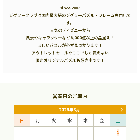
since 2003
ジグソークラブは国内最大級のジグソーパズル・フレーム専門店で
す。
人気のディズニーから
風景やキャラクターなど
6,000点以上
の品揃え！
ほしいパズルが必ず見つかります！
アウトレットセールやここでしか買えない
限定オリジナルパズルも販売中です！
営業日のご案内
2026年8月
日
月
火
水
木
金
土
日
1