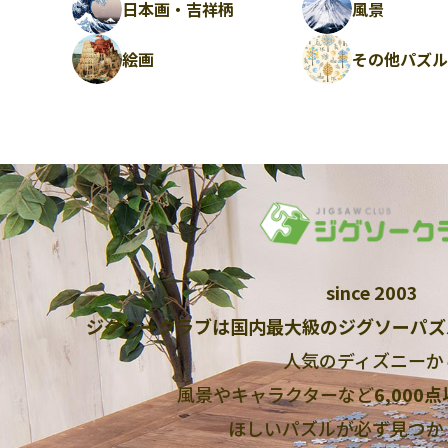
日本画・吉祥柄
風景
絵画
その他パズ
since 2003
ジグソークラブは国内最大級のジグソーパズ
人気のディズニーか
風景やキャラクターなど
6,000
ほしいパズルが必ず見つか