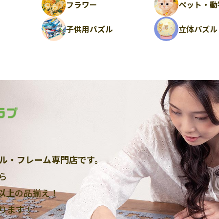
フラワー
ペット・動
ル
子供用パズル
立体パズル
ル・フレーム専門店です。
ら
点以上
の品揃え！
ります！