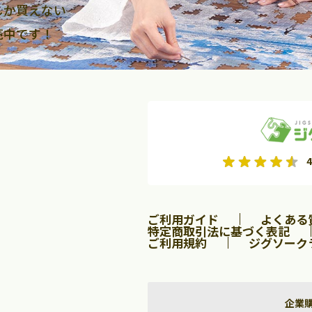
しか買えない
売中です！
2026年9月
2026年10月
4
水
木
金
月
火
水
木
金
土
日
土
2
3
4
5
1
2
3
9
10
11
12
4
5
6
7
8
9
10
ご利用ガイド
よくある
16
17
18
19
11
12
13
14
15
16
17
特定商取引法に基づく表記
ご利用規約
ジグソーク
23
24
25
26
18
19
20
21
22
23
24
30
25
26
27
28
29
30
31
企業