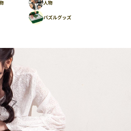
物
人物
パズルグッズ