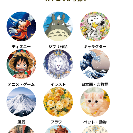
ディズニー
ジブリ作品
キャラクター
アニメ・ゲーム
イラスト
日本画・吉祥柄
風景
フラワー
ペット・動物