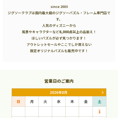
since 2003
ジグソークラブは国内最大級のジグソーパズル・フレーム専門店で
す。
人気のディズニーから
風景やキャラクターなど
6,000点以上
の品揃え！
ほしいパズルが必ず見つかります！
アウトレットセールやここでしか買えない
限定オリジナルパズルも販売中です！
営業日のご案内
2026年8月
日
月
火
水
木
金
土
日
1