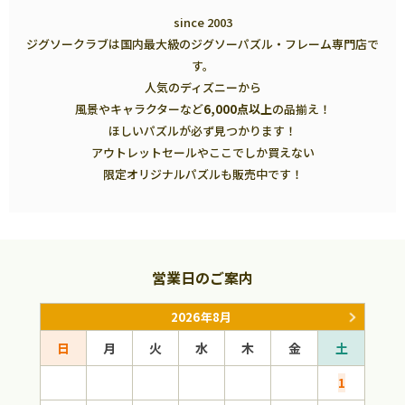
since 2003
ジグソークラブは国内最大級のジグソーパズル・フレーム専門店で
す。
人気のディズニーから
風景やキャラクターなど
6,000点以上
の品揃え！
ほしいパズルが必ず見つかります！
アウトレットセールやここでしか買えない
限定オリジナルパズルも販売中です！
営業日のご案内
2026年8月
日
月
火
水
木
金
土
日
1