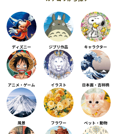
ディズニー
ジブリ作品
キャラクター
アニメ・ゲーム
イラスト
日本画・吉祥柄
風景
フラワー
ペット・動物