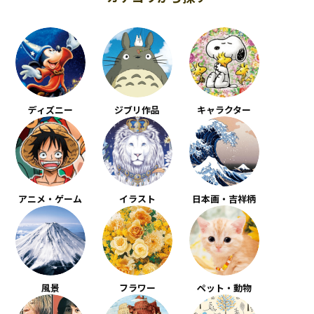
ディズニー
ジブリ作品
キャラクター
アニメ・ゲーム
イラスト
日本画・吉祥柄
風景
フラワー
ペット・動物