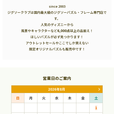
since 2003
ジグソークラブは国内最大級のジグソーパズル・フレーム専門店で
す。
人気のディズニーから
風景やキャラクターなど
6,000点以上
の品揃え！
ほしいパズルが必ず見つかります！
アウトレットセールやここでしか買えない
限定オリジナルパズルも販売中です！
営業日のご案内
2026年8月
日
月
火
水
木
金
土
日
1