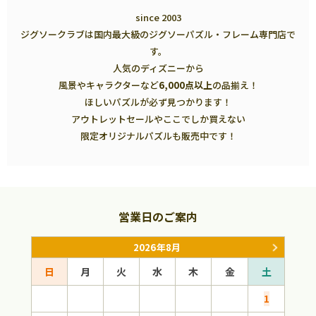
since 2003
ジグソークラブは国内最大級のジグソーパズル・フレーム専門店で
す。
人気のディズニーから
風景やキャラクターなど
6,000点以上
の品揃え！
ほしいパズルが必ず見つかります！
アウトレットセールやここでしか買えない
限定オリジナルパズルも販売中です！
営業日のご案内
2026年8月
日
月
火
水
木
金
土
日
1