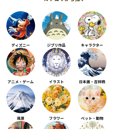
ディズニー
ジブリ作品
キャラクター
アニメ・ゲーム
イラスト
日本画・吉祥柄
風景
フラワー
ペット・動物