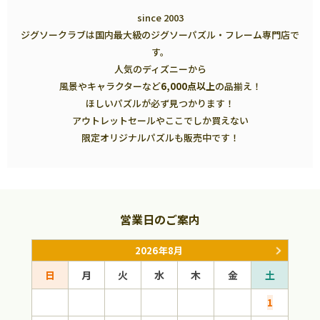
since 2003
ジグソークラブは国内最大級のジグソーパズル・フレーム専門店で
す。
人気のディズニーから
風景やキャラクターなど
6,000点以上
の品揃え！
ほしいパズルが必ず見つかります！
アウトレットセールやここでしか買えない
限定オリジナルパズルも販売中です！
営業日のご案内
2026年8月
日
月
火
水
木
金
土
日
1