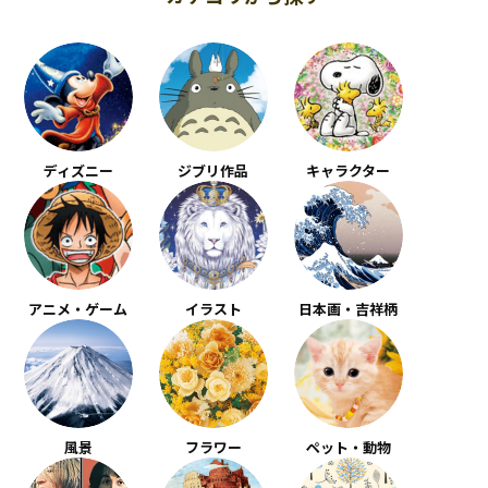
ディズニー
ジブリ作品
キャラクター
アニメ・ゲーム
イラスト
日本画・吉祥柄
風景
フラワー
ペット・動物