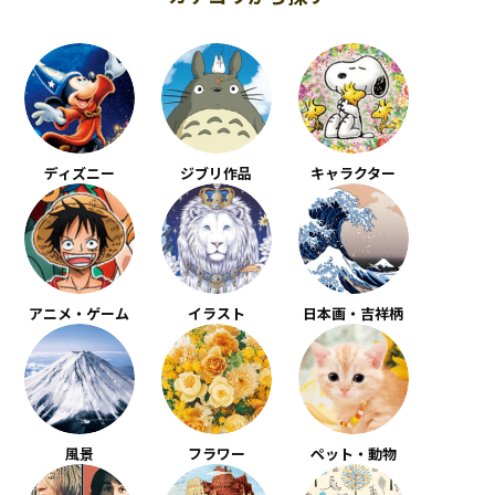
ディズニー
ジブリ作品
キャラクター
アニメ・ゲーム
イラスト
日本画・吉祥柄
風景
フラワー
ペット・動物