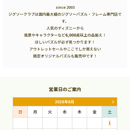
since 2003
ジグソークラブは国内最大級のジグソーパズル・フレーム専門店で
す。
人気のディズニーから
風景やキャラクターなど
6,000点以上
の品揃え！
ほしいパズルが必ず見つかります！
アウトレットセールやここでしか買えない
限定オリジナルパズルも販売中です！
営業日のご案内
2026年8月
日
月
火
水
木
金
土
日
1