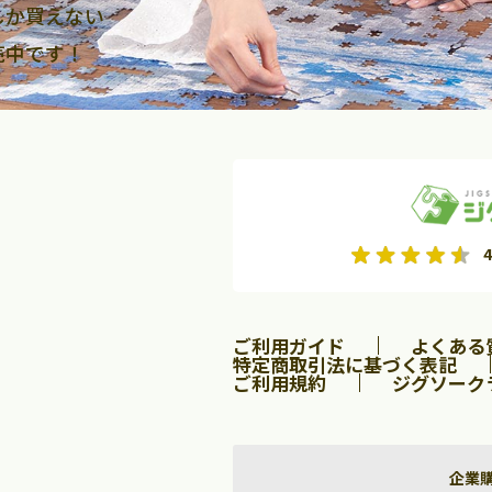
しか買えない
売中です！
2026年9月
2026年10月
4
水
木
金
月
火
水
木
金
土
日
土
2
3
4
5
1
2
3
9
10
11
12
4
5
6
7
8
9
10
ご利用ガイド
よくある
16
17
18
19
11
12
13
14
15
16
17
特定商取引法に基づく表記
ご利用規約
ジグソーク
23
24
25
26
18
19
20
21
22
23
24
30
25
26
27
28
29
30
31
企業