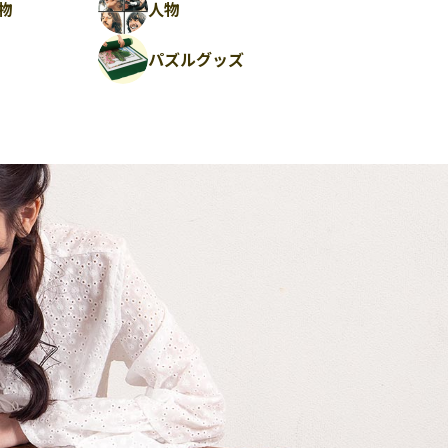
物
人物
パズルグッズ