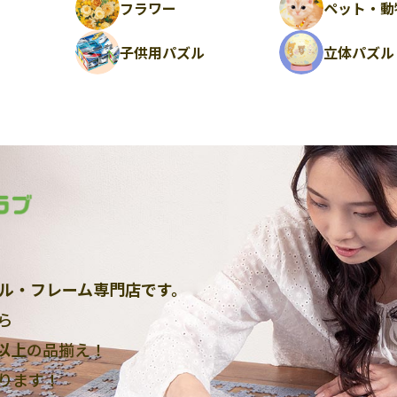
フラワー
ペット・動
ル
子供用パズル
立体パズル
ル・フレーム専門店です。
ら
点以上
の品揃え！
ります！