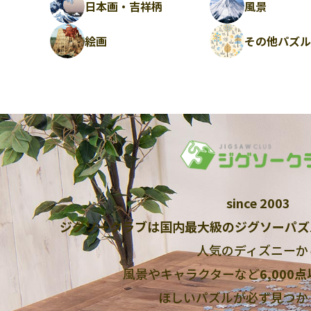
日本画・吉祥柄
風景
絵画
その他パズ
since 2003
ジグソークラブは国内最大級のジグソーパズ
人気のディズニーか
風景やキャラクターなど
6,000
ほしいパズルが必ず見つか