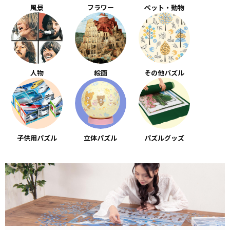
風景
フラワー
ペット・動物
人物
絵画
その他パズル
子供用パズル
立体パズル
パズルグッズ