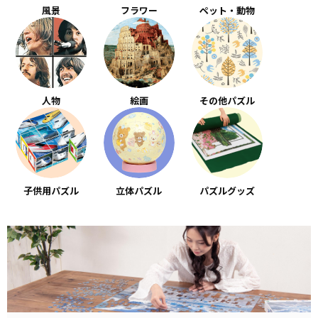
風景
フラワー
ペット・動物
人物
絵画
その他パズル
子供用パズル
立体パズル
パズルグッズ