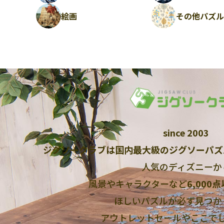
絵画
その他パズ
since 2003
ジグソークラブは国内最大級のジグソーパズ
人気のディズニーか
風景やキャラクターなど
6,000
ほしいパズルが必ず見つか
アウトレットセールやここで