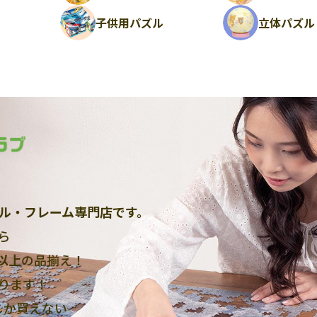
ル
子供用パズル
立体パズル
ル・フレーム専門店です。
ら
点以上
の品揃え！
ります！
しか買えない