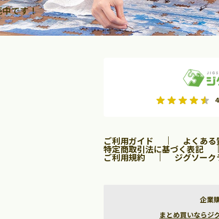
売中です！
2026年9月
2026年10月
4
水
木
金
月
火
水
木
金
土
日
土
2
3
4
5
1
2
3
9
10
11
12
4
5
6
7
8
9
10
ご利用ガイド
よくある
16
17
18
19
11
12
13
14
15
16
17
特定商取引法に基づく表記
ご利用規約
ジグソーク
23
24
25
26
18
19
20
21
22
23
24
30
25
26
27
28
29
30
31
企業
まとめ買いならジグソー