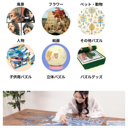
風景
フラワー
ペット・動物
人物
絵画
その他パズル
子供用パズル
立体パズル
パズルグッズ