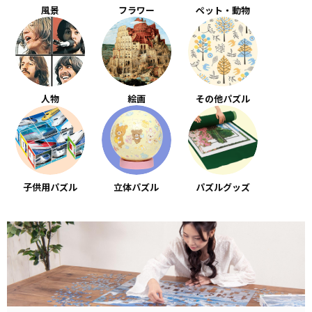
風景
フラワー
ペット・動物
人物
絵画
その他パズル
子供用パズル
立体パズル
パズルグッズ