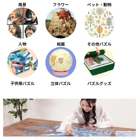
風景
フラワー
ペット・動物
人物
絵画
その他パズル
子供用パズル
立体パズル
パズルグッズ