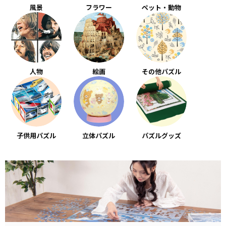
風景
フラワー
ペット・動物
人物
絵画
その他パズル
子供用パズル
立体パズル
パズルグッズ