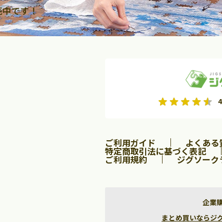
売中です！
2026年9月
2026年10月
4
水
木
金
月
火
水
木
金
土
日
土
2
3
4
5
1
2
3
9
10
11
12
4
5
6
7
8
9
10
ご利用ガイド
よくある
16
17
18
19
11
12
13
14
15
16
17
特定商取引法に基づく表記
ご利用規約
ジグソーク
23
24
25
26
18
19
20
21
22
23
24
30
25
26
27
28
29
30
31
企業
まとめ買いならジグソー