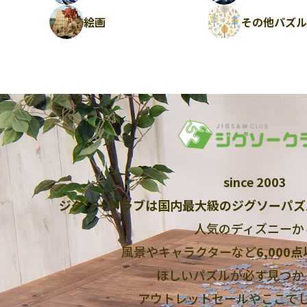
絵画
その他パズ
since 2003
ジグソークラブは国内最大級のジグソーパズ
人気のディズニーか
風景やキャラクターなど
6,000
ほしいパズルが必ず見つか
アウトレットセールやここで