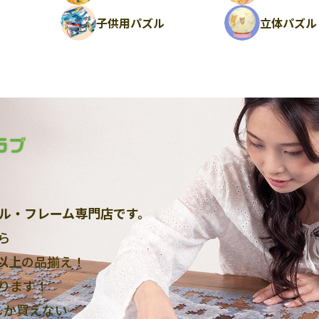
ル
子供用パズル
立体パズル
ル・フレーム専門店です。
ら
点以上
の品揃え！
ります！
しか買えない