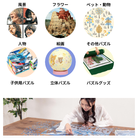
風景
フラワー
ペット・動物
人物
絵画
その他パズル
子供用パズル
立体パズル
パズルグッズ