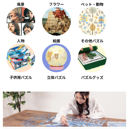
風景
フラワー
ペット・動物
人物
絵画
その他パズル
子供用パズル
立体パズル
パズルグッズ