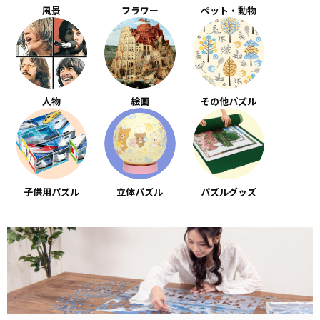
風景
フラワー
ペット・動物
人物
絵画
その他パズル
子供用パズル
立体パズル
パズルグッズ