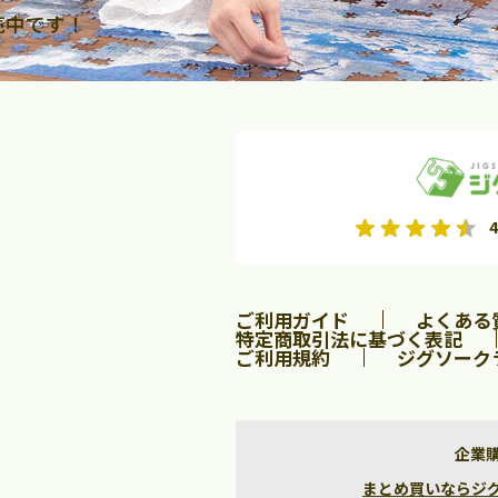
売中です！
2026年9月
2026年10月
4
水
木
金
月
火
水
木
金
土
日
土
2
3
4
5
1
2
3
9
10
11
12
4
5
6
7
8
9
10
ご利用ガイド
よくある
16
17
18
19
11
12
13
14
15
16
17
特定商取引法に基づく表記
ご利用規約
ジグソーク
23
24
25
26
18
19
20
21
22
23
24
30
25
26
27
28
29
30
31
企業
まとめ買いならジグソー