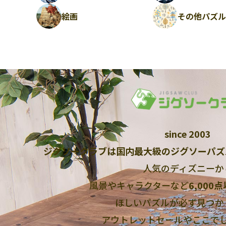
絵画
その他パズ
since 2003
ジグソークラブは国内最大級のジグソーパズ
人気のディズニーか
風景やキャラクターなど
6,000
ほしいパズルが必ず見つか
アウトレットセールやここで