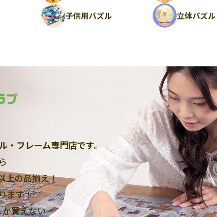
ル
子供用パズル
立体パズル
ル・フレーム専門店です。
ら
点以上
の品揃え！
ります！
しか買えない