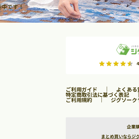
売中です！
2026年9月
2026年10月
4
水
木
金
月
火
水
木
金
土
日
土
2
3
4
5
1
2
3
9
10
11
12
4
5
6
7
8
9
10
ご利用ガイド
よくある
16
17
18
19
11
12
13
14
15
16
17
特定商取引法に基づく表記
ご利用規約
ジグソーク
23
24
25
26
18
19
20
21
22
23
24
30
25
26
27
28
29
30
31
企業
まとめ買いならジグソー