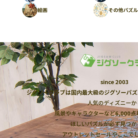
絵画
その他パズ
since 2003
ジグソークラブは国内最大級のジグソーパズ
人気のディズニーか
風景やキャラクターなど
6,000
ほしいパズルが必ず見つか
アウトレットセールやここで