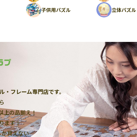
ル
子供用パズル
立体パズル
ル・フレーム専門店です。
ら
点以上
の品揃え！
ります！
しか買えない